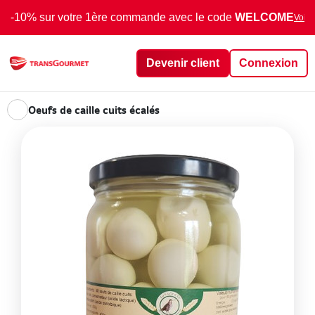
-10% sur votre 1ère commande avec le code
WELCOME
Voir 
Devenir client
Connexion
Oeufs de caille cuits écalés