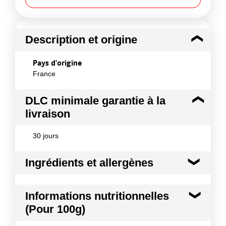
Description et origine
Pays d'origine
France
DLC minimale garantie à la
livraison
30 jours
Ingrédients et allergènes
Ingrédients :
Informations nutritionnelles
Amandes, sucre, sirop de glucose, miel, arôme
(Pour 100g)
naturel de vanille, albumine d'œuf, pain azyme
(fécule de pomme de terre, eau)