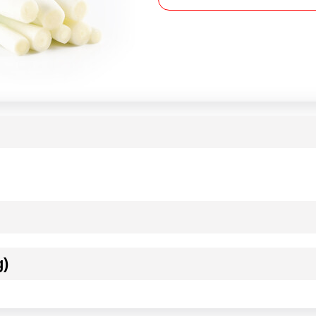
g)
ournisseur(s) de Transgourmet Opérations