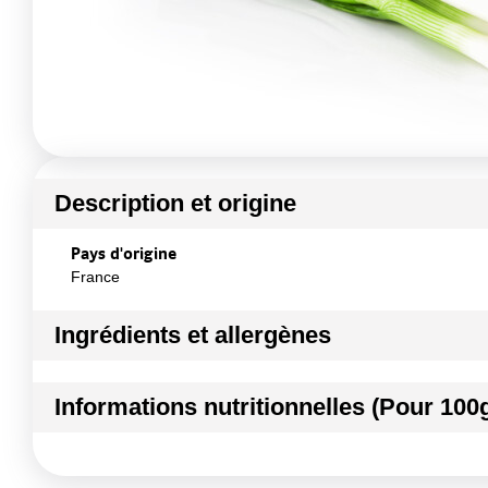
Description et origine
Pays d'origine
France
Ingrédients et allergènes
Ingrédients :
Informations nutritionnelles (Pour 100
MINI POIREAU
Conformément aux informations transmises par le(s) f
Kilocalories