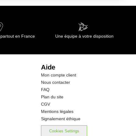
116 kj
0.2 g
0.05 g
 partout en France
Une équipe à votre disposition
4.9 g
3.1 g
Aide
Mon compte client
2.3 g
Nous contacter
FAQ
1.5 g
Plan du site
CGV
0.04 g
Mentions légales
Signalement éthique
Cookies Settings