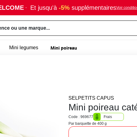
ELCOME
·
Et jusqu'à
-5%
supplémentaires
Voir conditi
ence ou une marque...
Mini poireau
Mini legumes
SELPETITS CAPUS
Mini poireau cat
Code : 969677
Frais
Par barquette de 400 g