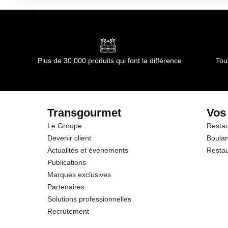
Kilojoules
Matières grasses
dont Acides gras saturés
Plus de 30 000 produits qui font la différence
Tou
Glucides
dont Sucres
Transgourmet
Vos
Le Groupe
Restau
Fibres
Devenir client
Boulan
Actualités et événements
Restau
Protéines
Publications
Marques exclusives
Sel
Partenaires
Solutions professionnelles
Recrutement