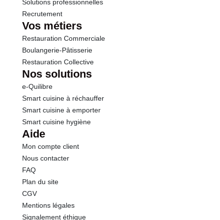
Solutions professionnelles
Recrutement
Sodium
0.01 g
Vos métiers
Restauration Commerciale
Vitamine A
0.00 µg
Boulangerie-Pâtisserie
Restauration Collective
Vitamine D
0.0 µg
Nos solutions
e-Quilibre
Vitamines E
0.0 mg
Smart cuisine à réchauffer
Smart cuisine à emporter
Vitamine C
0.0 mg
Smart cuisine hygiène
Aide
Thiamine
0.0 mg
Mon compte client
Nous contacter
Riboflavine
0.0 mg
FAQ
Plan du site
Niacine
0.0 mg
CGV
Mentions légales
Vitamine B 6
0.0 mg
Signalement éthique