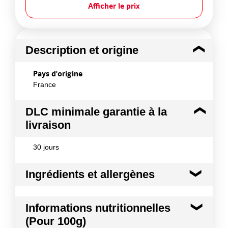
Afficher le prix
Description et origine
Pays d'origine
France
DLC minimale garantie à la
livraison
30 jours
Ingrédients et allergènes
Ingrédients :
Informations nutritionnelles
100% Semoule de blé dur de qualité supérieure
(Pour 100g)
Allergènes :