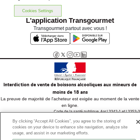
dont Acide folique
0.00 µg
Cookies Settings
L'application Transgourmet
Vitamine B 12
0.0 µg
Transgourmet partout avec vous !
dont Acide pantothénique
0.0 mg
Potassium
0.00 mg
Calcium
0.00 mg
Interdiction de vente de boissons alcooliques aux mineurs de
Phosphore
0.00 mg
moins de 18 ans
La preuve de majorité de l'acheteur est exigée au moment de la vente
Magnésium
0.00 mg
en ligne.
Code de la santé publique, Aar.l.3342-1 et l.3353-3
Fer
0.0 mg
By clicking “Accept All Cookies”, you agree to the storing of
cookies on your device to enhance site navigation, analyze site
© Tous droits réservés
usage, and assist in our marketing efforts.