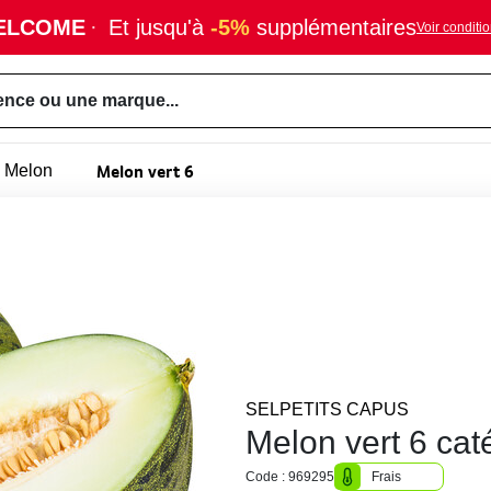
ELCOME
·
Et jusqu'à
-5%
supplémentaires
Voir conditi
ence ou une marque...
Melon vert 6
Melon
SELPETITS CAPUS
Melon vert 6 cat
Code : 969295
Frais