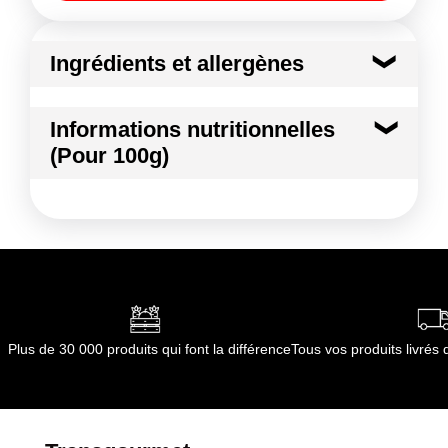
Ingrédients et allergènes
Ingrédients :
Informations nutritionnelles
MELON VERT
(Pour 100g)
Conformément aux informations transmises
par le(s) fournisseur(s) de Transgourmet
Kilocalories
41 kcal
Opérations
Kilojoules
172 kj
Matières grasses
0.2 g
Glucides
9.0 g
Plus de 30 000 produits qui font la différence
Tous vos produits livré
dont Sucres
8.0 g
Fibres
0.9 g