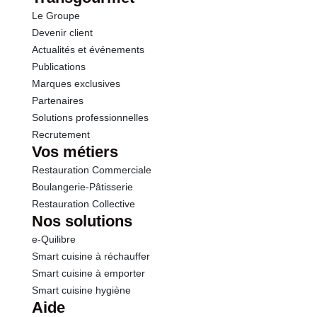
Le Groupe
Fibres
0.8 g
Devenir client
Actualités et événements
Protéines
0.7 g
Publications
Marques exclusives
Sel
0.01 g
Partenaires
Solutions professionnelles
Recrutement
Vos métiers
Restauration Commerciale
Boulangerie-Pâtisserie
Restauration Collective
Nos solutions
e-Quilibre
Smart cuisine à réchauffer
Smart cuisine à emporter
Smart cuisine hygiène
Aide