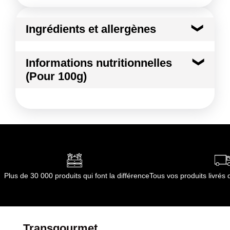
Ingrédients et allergènes
Ingrédients :
Informations nutritionnelles
MELON JAUNE
(Pour 100g)
Conformément aux informations transmises
par le(s) fournisseur(s) de Transgourmet
Kilocalories
30 kcal
Opérations
Kilojoules
124 kj
Matières grasses
0.1 g
dont Acides gras saturés
0.04 g
Plus de 30 000 produits qui font la différence
Tous vos produits livré
Glucides
6.5 g
dont Sucres
5.9 g
Transgourmet