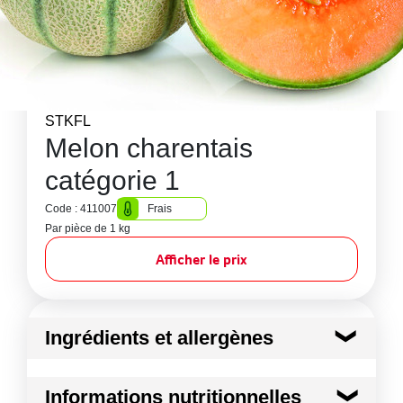
STKFL
Melon charentais
catégorie 1
Code : 411007
Frais
Par pièce de 1 kg
Afficher le prix
Ingrédients et allergènes
Ingrédients :
Informations nutritionnelles
Melon type charentais