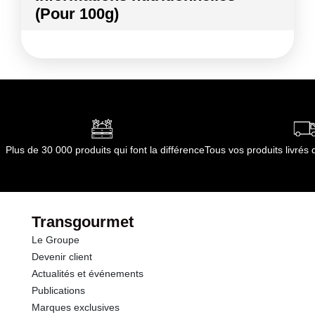
(Pour 100g)
Conformément aux informations transmises
par le(s) fournisseur(s) de Transgourmet
Kilocalories
68 kcal
Opérations
Kilojoules
285 kj
Matières grasses
0.5 g
dont Acides gras saturés
0.01 g
Plus de 30 000 produits qui font la différence
Tous vos produits livré
Glucides
14.8 g
dont Sucres
10.6 g
Transgourmet
Le Groupe
Fibres
1.3 g
Devenir client
Actualités et événements
Protéines
1.1 g
Publications
Marques exclusives