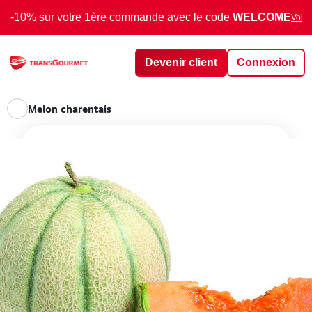
-10% sur votre 1ère commande avec le code
WELCOME
Voir 
Devenir client
Connexion
Melon charentais