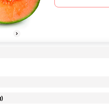
g)
ournisseur(s) de Transgourmet Opérations