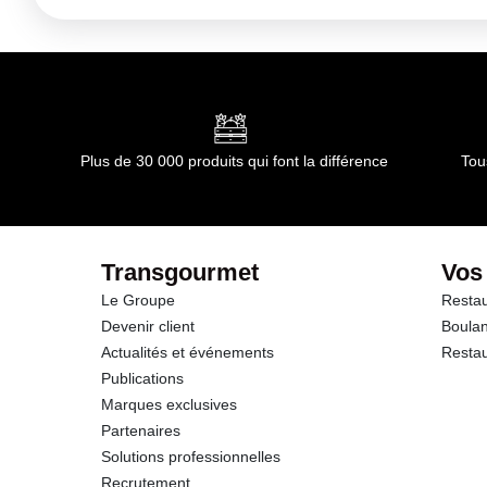
Kilojoules
Matières grasses
dont Acides gras saturés
Plus de 30 000 produits qui font la différence
Tou
Glucides
dont Sucres
Transgourmet
Vos
Le Groupe
Restau
Fibres
Devenir client
Boulan
Actualités et événements
Restau
Protéines
Publications
Marques exclusives
Sel
Partenaires
Solutions professionnelles
Sodium
Recrutement