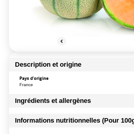
Description et origine
Pays d'origine
France
Ingrédients et allergènes
Ingrédients :
Informations nutritionnelles (Pour 100
MELON CHARENTAIS
Conformément aux informations transmises par le(s) f
Kilocalories