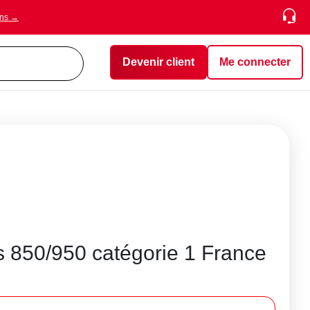
ons →
Devenir client
Me connecter
s 850/950 catégorie 1 France