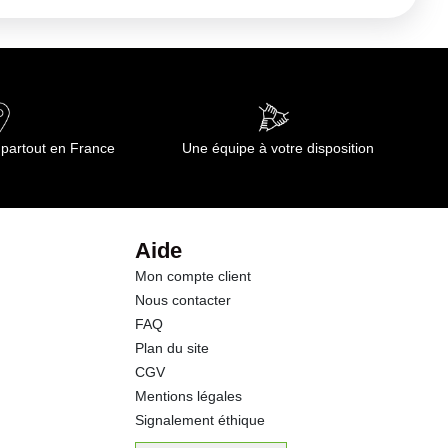
285 kj
0.5 g
0.01 g
 partout en France
Une équipe à votre disposition
14.8 g
10.6 g
Aide
Mon compte client
1.3 g
Nous contacter
FAQ
1.1 g
Plan du site
CGV
0.06 g
Mentions légales
Signalement éthique
24.00 g