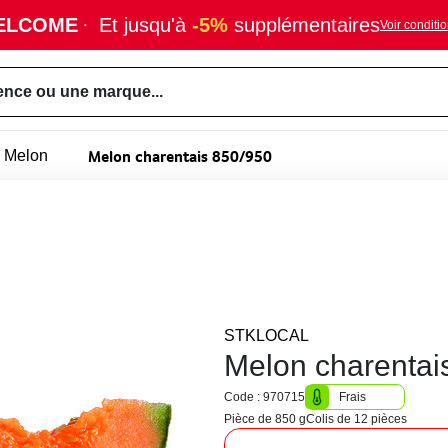
ELCOME
·
Et jusqu'à
-5%
supplémentaires
Voir conditi
ence ou une marque...
Melon charentais 850/950
Melon
STKLOCAL
Melon charentai
Code : 970715
Frais
Pièce de 850 g
Colis de 12 pièces