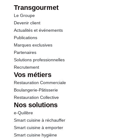
dont Sucres
5.9 g
Transgourmet
Le Groupe
Fibres
0.8 g
Devenir client
Actualités et événements
Protéines
0.7 g
Publications
Marques exclusives
Sel
0.01 g
Partenaires
Solutions professionnelles
Recrutement
Vos métiers
Restauration Commerciale
Boulangerie-Pâtisserie
Restauration Collective
Nos solutions
e-Quilibre
Smart cuisine à réchauffer
Smart cuisine à emporter
Smart cuisine hygiène