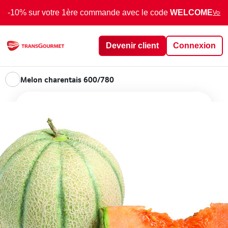
-10% sur votre 1ère commande avec le code
WELCOME
Voir 
Devenir client
Connexion
Melon charentais 600/780