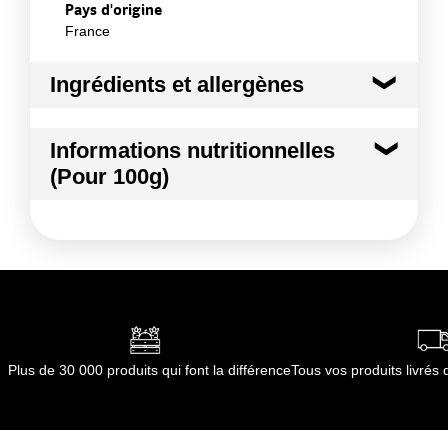
Pays d'origine
France
Ingrédients et allergènes
Ingrédients :
Informations nutritionnelles
MELON
(Pour 100g)
Conformément aux informations transmises
par le(s) fournisseur(s) de Transgourmet
Kilocalories
30 kcal
Opérations
Kilojoules
124 kj
Matières grasses
0.1 g
dont Acides gras saturés
0.04 g
Plus de 30 000 produits qui font la différence
Tous vos produits livré
Glucides
6.5 g