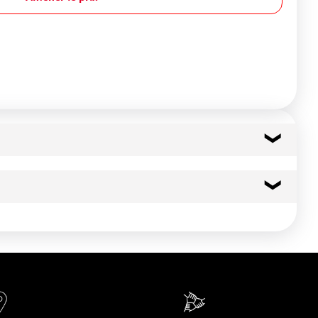
30 kcal
126 kj
0.1 g