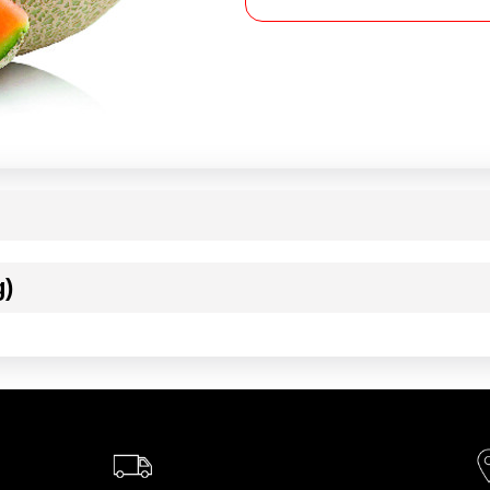
g)
ournisseur(s) de Transgourmet Opérations