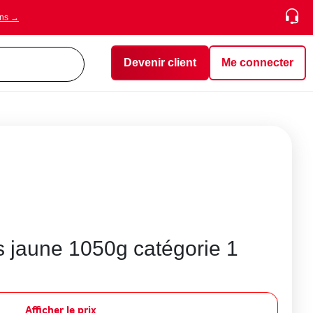
ons →
Devenir client
Me connecter
s jaune 1050g catégorie 1
Afficher le prix