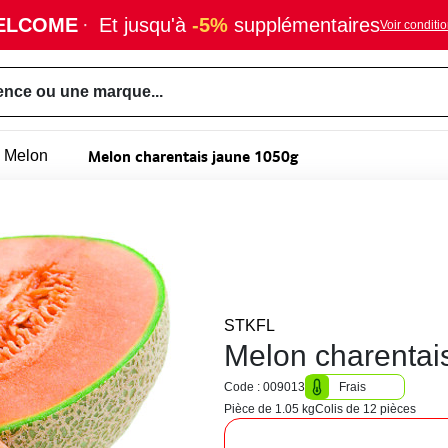
ELCOME
·
Et jusqu'à
-5%
supplémentaires
Voir conditi
ence ou une marque...
Melon charentais jaune 1050g
Melon
STKFL
Melon charentai
Code : 009013
Frais
Pièce de 1.05 kg
Colis de 12 pièces