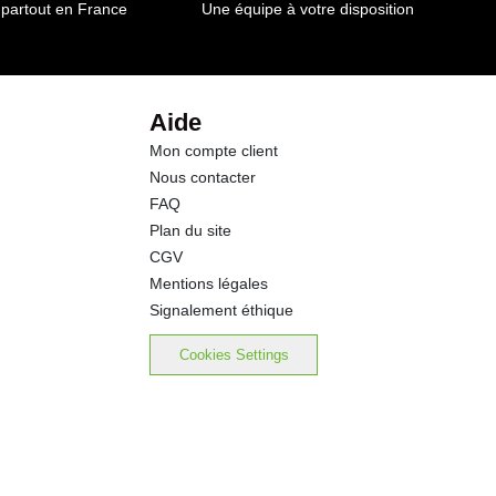
0.04 g
 partout en France
Une équipe à votre disposition
6.5 g
5.9 g
Aide
Mon compte client
0.8 g
Nous contacter
FAQ
0.7 g
Plan du site
CGV
0.01 g
Mentions légales
Signalement éthique
Cookies Settings