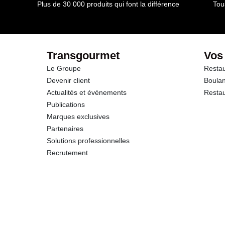
dont Acides gras saturés
Plus de 30 000 produits qui font la différence
Tou
Glucides
dont Sucres
Transgourmet
Vos
Le Groupe
Restau
Fibres
Devenir client
Boulan
Actualités et événements
Restau
Protéines
Publications
Marques exclusives
Sel
Partenaires
Solutions professionnelles
Recrutement