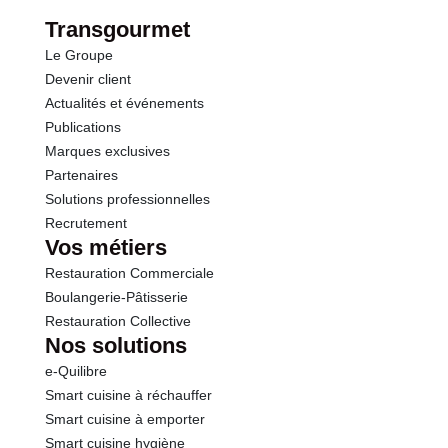
Fibres
0.0 g
Transgourmet
Le Groupe
Protéines
0.0 g
Devenir client
Actualités et événements
Sel
0.80 g
Publications
Marques exclusives
Partenaires
Solutions professionnelles
Recrutement
Vos métiers
Restauration Commerciale
Boulangerie-Pâtisserie
Restauration Collective
Nos solutions
e-Quilibre
Smart cuisine à réchauffer
Smart cuisine à emporter
Smart cuisine hygiène