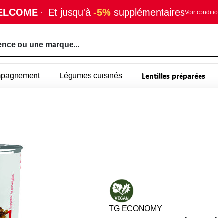
ELCOME
·
Et jusqu'à
-5%
supplémentaires
Voir conditi
ence ou une marque...
Lentilles préparées
mpagnement
Légumes cuisinés
TG ECONOMY