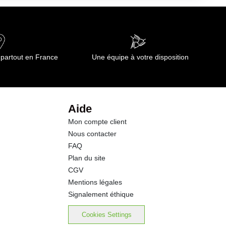
0.50 g
13.0 g
 partout en France
Une équipe à votre disposition
0.5 g
5.4 g
Aide
Mon compte client
0.73 g
Nous contacter
FAQ
0.38 g
Plan du site
CGV
Mentions légales
Signalement éthique
Cookies Settings