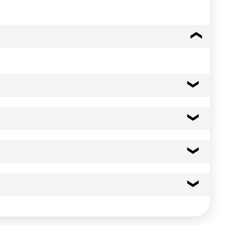
78 kcal
327 kj
 thermiques
0.5 g