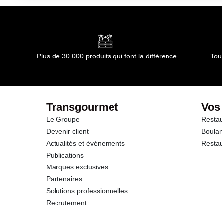
Conformément aux informations transmises par le(s) f
dont Acides gras saturés
Glucides
Plus de 30 000 produits qui font la différence
Tou
dont Sucres
Protéines
Transgourmet
Vos
Le Groupe
Restau
Sel
Devenir client
Boulan
Actualités et événements
Restau
Sodium
Publications
Marques exclusives
Partenaires
Solutions professionnelles
Recrutement