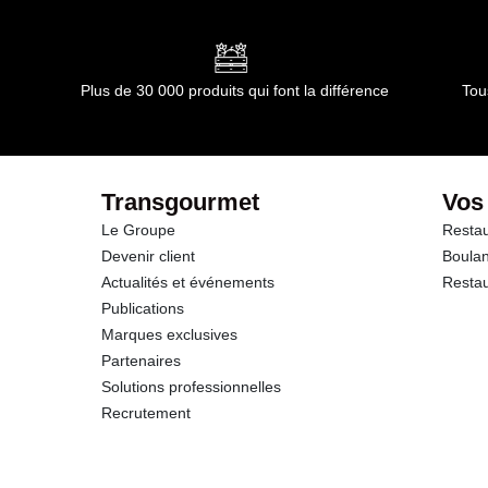
Conformément aux informations transmises par le(s) f
dont Acides gras saturés
Glucides
Plus de 30 000 produits qui font la différence
Tou
dont Sucres
Protéines
Transgourmet
Vos
Le Groupe
Restau
Sel
Devenir client
Boulan
Actualités et événements
Restau
Publications
Marques exclusives
Partenaires
Solutions professionnelles
Recrutement