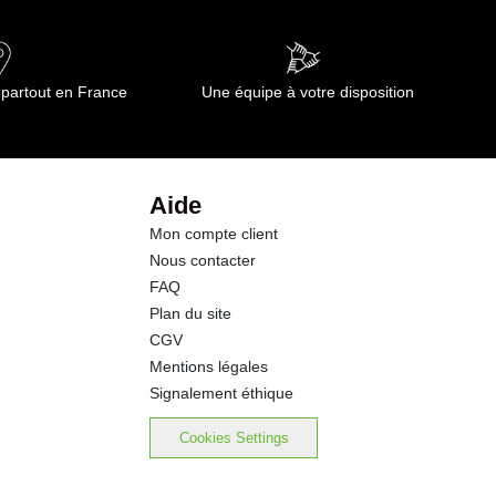
0.40 g
50.5 g
 partout en France
Une équipe à votre disposition
50.5 g
35.4 g
Aide
Mon compte client
1.30 g
Nous contacter
FAQ
Plan du site
CGV
Mentions légales
Signalement éthique
Cookies Settings