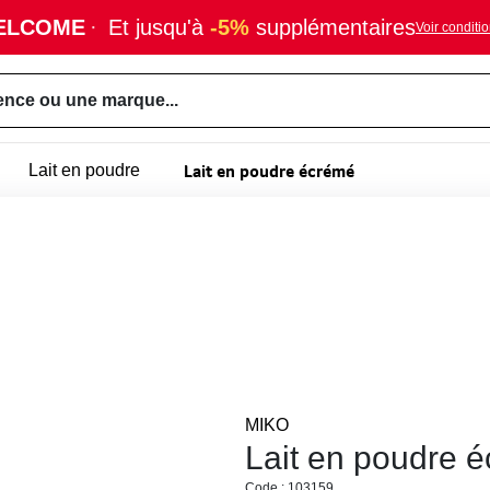
ELCOME
·
Et jusqu'à
-5%
supplémentaires
Voir conditi
ence ou une marque...
Lait en poudre écrémé
Lait en poudre
MIKO
Lait en poudre 
Code : 103159