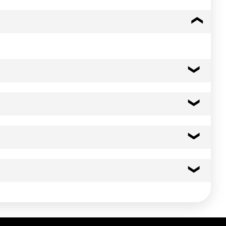
349 kcal
1460 kj
0.6 g