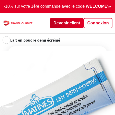
-10% sur votre 1ère commande avec le code
WELCOME
Voir 
Devenir client
Connexion
Lait en poudre demi écrémé