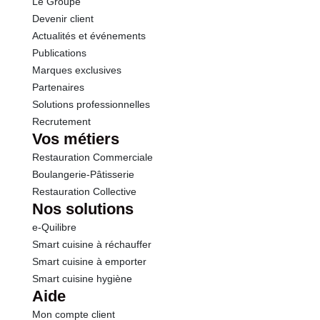
Le Groupe
Protéines
30.0 g
Devenir client
Actualités et événements
Sel
1.12 g
Publications
Marques exclusives
Partenaires
Solutions professionnelles
Recrutement
Vos métiers
Restauration Commerciale
Boulangerie-Pâtisserie
Restauration Collective
Nos solutions
e-Quilibre
Smart cuisine à réchauffer
Smart cuisine à emporter
Smart cuisine hygiène
Aide
Mon compte client