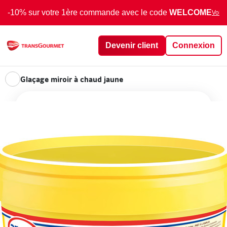
-10% sur votre 1ère commande avec le code
WELCOME
Voir 
Devenir client
Connexion
Glaçage miroir à chaud jaune