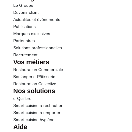
Le Groupe
Protéines
2.7 g
Devenir client
Actualités et événements
Sel
0.10 g
Publications
Marques exclusives
Partenaires
Solutions professionnelles
Recrutement
Vos métiers
Restauration Commerciale
Boulangerie-Pâtisserie
Restauration Collective
Nos solutions
e-Quilibre
Smart cuisine à réchauffer
Smart cuisine à emporter
Smart cuisine hygiène
Aide