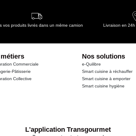
ournisseur(s) de Transgourmet Opérations
ournisseur(s) de Transgourmet Opérations
s vos produits livrés dans un même camion
Livraison en 24h
 métiers
Nos solutions
ration Commerciale
e-Quilibre
gerie-Pâtisserie
Smart cuisine à réchauffer
ration Collective
Smart cuisine à emporter
Smart cuisine hygiène
L'application Transgourmet