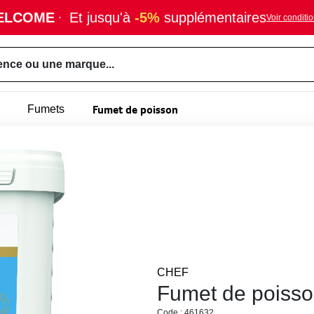
ELCOME
·
Et jusqu'à
-5%
supplémentaires
Voir conditi
ence ou une marque...
Fumet de poisson
Fumets
CHEF
Fumet de poiss
Code : 461632