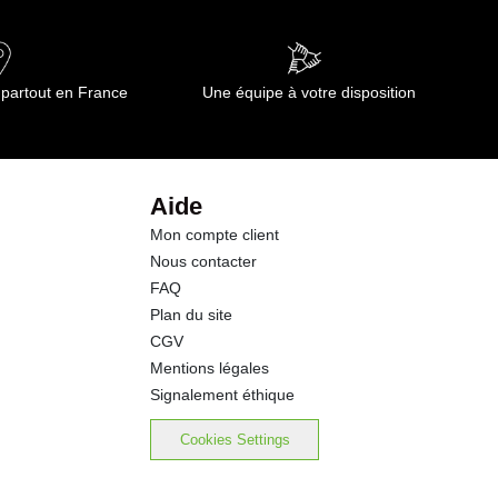
2.20 g
42.0 g
 partout en France
Une équipe à votre disposition
7.7 g
1.6 g
Aide
Mon compte client
21.0 g
Nous contacter
FAQ
22.80 g
Plan du site
CGV
Mentions légales
Signalement éthique
Cookies Settings