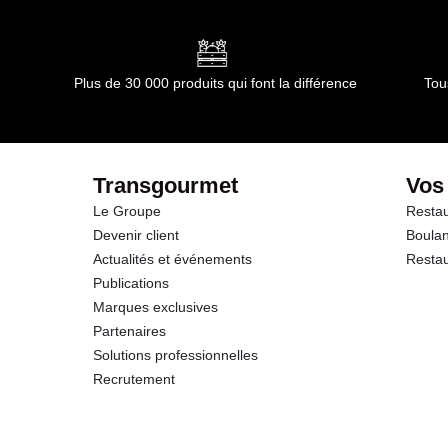
Conformément aux informations transmises par le(s) f
Durée totale du produit :
15 mois
dont Acides gras saturés
Conformément aux informations transmises par le(s) f
Glucides
Plus de 30 000 produits qui font la différence
Tou
dont Sucres
Fibres
Transgourmet
Vos
Le Groupe
Restau
Protéines
Devenir client
Boulan
Actualités et événements
Restau
Sel
Publications
Marques exclusives
Partenaires
Solutions professionnelles
Recrutement