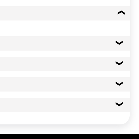
c poisson et céleri), extrait de levure, acidifiant (acide
tiques. Peut contenir des traces de : lait, œuf, blé, crustacés
t de cuisson d'un riz pilaf, il en relèvera agréablement
303 kcal
1269 kj
 frais. Bien refermer après ouverture et utiliser dans les
5.7 g