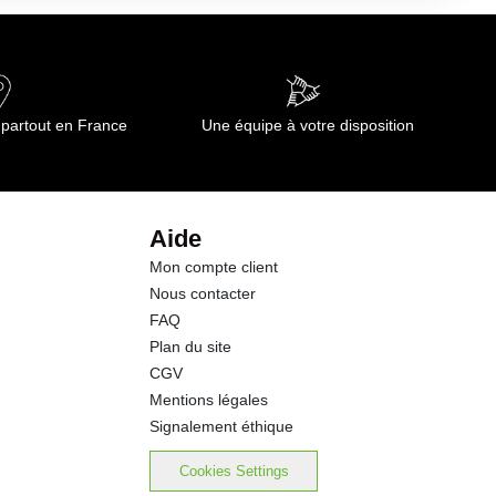
3.40 g
36.0 g
 partout en France
Une équipe à votre disposition
6.4 g
10.0 g
Aide
Mon compte client
10.50 g
Nous contacter
FAQ
Plan du site
CGV
Mentions légales
Signalement éthique
Cookies Settings