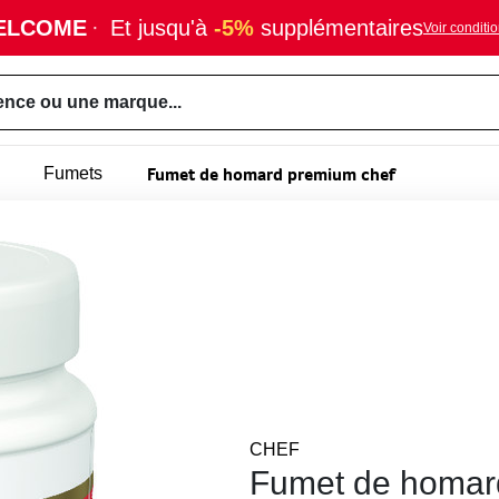
ELCOME
·
Et jusqu'à
-5%
supplémentaires
Voir conditi
ence ou une marque...
Fumet de homard premium chef
Fumets
CHEF
Fumet de homar