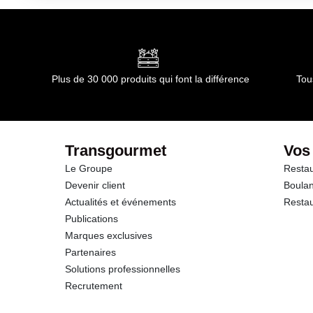
+6°C) et consommer dans les 6 semaines.
Durée totale du produit :
12 mois
dont Acides gras saturés
Conformément aux informations transmises par le(s) f
Glucides
Plus de 30 000 produits qui font la différence
Tou
dont Sucres
Protéines
Transgourmet
Vos
Le Groupe
Restau
Sel
Devenir client
Boulan
Actualités et événements
Restau
Publications
Marques exclusives
Partenaires
Solutions professionnelles
Recrutement