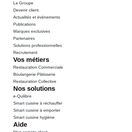
Le Groupe
Protéines
7.3 g
Devenir client
Actualités et événements
Sel
0.10 g
Publications
Marques exclusives
Calcium
73.0 mg
Partenaires
Solutions professionnelles
Recrutement
Vos métiers
Restauration Commerciale
Boulangerie-Pâtisserie
Restauration Collective
Nos solutions
e-Quilibre
Smart cuisine à réchauffer
Smart cuisine à emporter
Smart cuisine hygiène
Aide