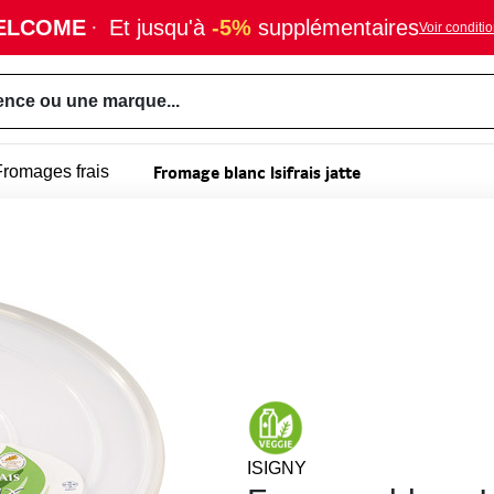
ELCOME
·
Et jusqu'à
-5%
supplémentaires
Voir conditi
ence ou une marque...
Fromage blanc Isifrais jatte
Fromages frais
ISIGNY