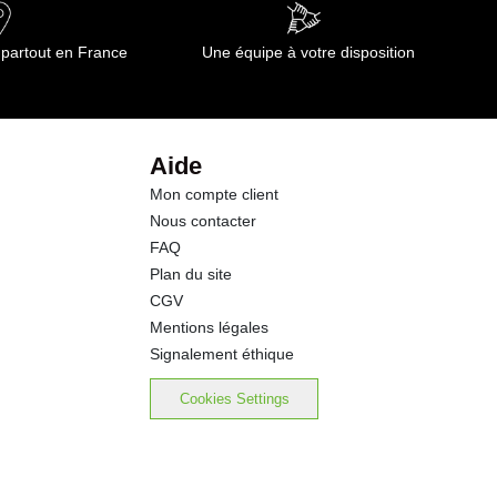
4.2 g
 partout en France
Une équipe à votre disposition
4.2 g
0.0 g
Aide
Mon compte client
7.7 g
Nous contacter
FAQ
0.09 g
Plan du site
CGV
0.03 g
Mentions légales
Signalement éthique
Cookies Settings