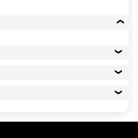
120 kcal
501 kj
8.0 g
5.36 g