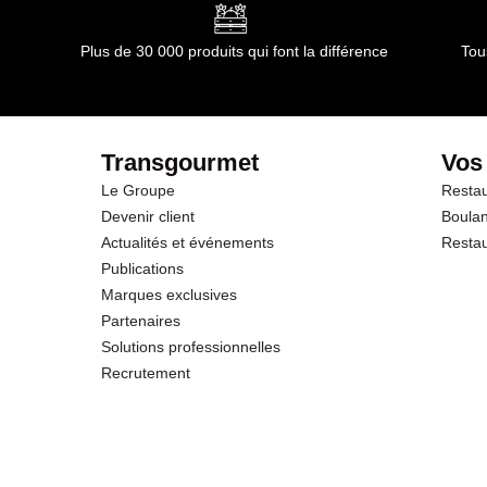
Glucides
Plus de 30 000 produits qui font la différence
Tou
dont Sucres
Fibres
Transgourmet
Vos
Le Groupe
Restau
Protéines
Devenir client
Boulan
Actualités et événements
Restau
Sel
Publications
Marques exclusives
Sodium
Partenaires
Solutions professionnelles
Recrutement