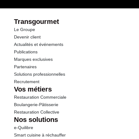
Opérations
Fibres
0.0 g
Transgourmet
Le Groupe
Protéines
1.0 g
Devenir client
Actualités et événements
Sel
1.00 g
Publications
Marques exclusives
Partenaires
Solutions professionnelles
Recrutement
Vos métiers
Restauration Commerciale
Boulangerie-Pâtisserie
Restauration Collective
Nos solutions
e-Quilibre
Smart cuisine à réchauffer