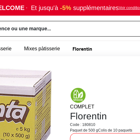
ELCOME
·
Et jusqu'à
-5%
supplémentaires
Voir conditi
ence ou une marque...
Florentin
sserie
Mixes pàtisserie
COMPLET
Florentin
Code : 180810
Paquet de 500 g
Colis de 10 paquets