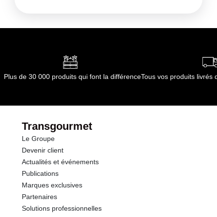
Kilocalories
351 kcal
Céréales contenant du gluten
Conformément aux informations transmises
Kilojoules
1467 kj
par le(s) fournisseur(s) de Transgourmet
Opérations
Matières grasses
1.8 g
dont Acides gras saturés
0.30 g
Plus de 30 000 produits qui font la différence
Tous vos produits livré
Glucides
73.2 g
dont Sucres
3.7 g
Transgourmet
Le Groupe
Fibres
3.7 g
Devenir client
Actualités et événements
Protéines
10.4 g
Publications
Marques exclusives
Sel
2.60 g
Partenaires
Solutions professionnelles