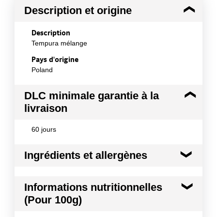
Description et origine
Description
Tempura mélange
Pays d'origine
Poland
DLC minimale garantie à la
livraison
60 jours
Ingrédients et allergènes
Ingrédients :
Informations nutritionnelles
Farine de blé, amidon de mais, Sel, Bicarbonate de
(Pour 100g)
sodium, bitartrate de potassium, Glucose
Allergènes :