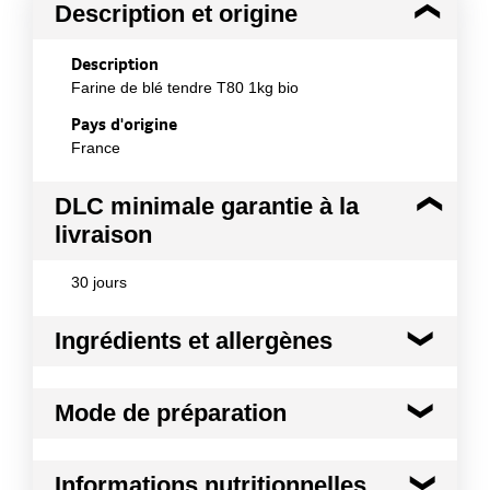
Description et origine
Description
Farine de blé tendre T80 1kg bio
Pays d'origine
France
DLC minimale garantie à la
livraison
30 jours
Ingrédients et allergènes
Ingrédients :
Mode de préparation
BLE tendre* moulu *issu de l'agriculture biologique
Allergènes :
Mode de préparation :
A utiliser de préférence
Céréales contenant du gluten
Informations nutritionnelles