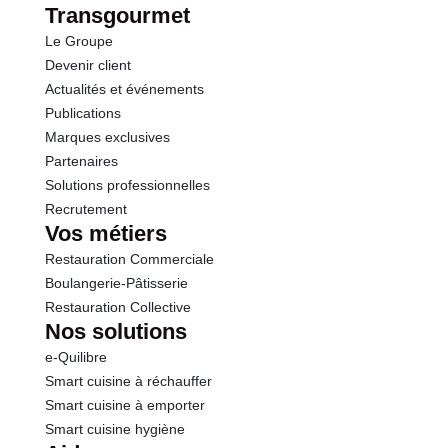
Transgourmet
Le Groupe
Protéines
6.3 g
Devenir client
Actualités et événements
Sel
1.14 g
Publications
Marques exclusives
Partenaires
Solutions professionnelles
Recrutement
Vos métiers
Restauration Commerciale
Boulangerie-Pâtisserie
Restauration Collective
Nos solutions
e-Quilibre
Smart cuisine à réchauffer
Smart cuisine à emporter
Smart cuisine hygiène