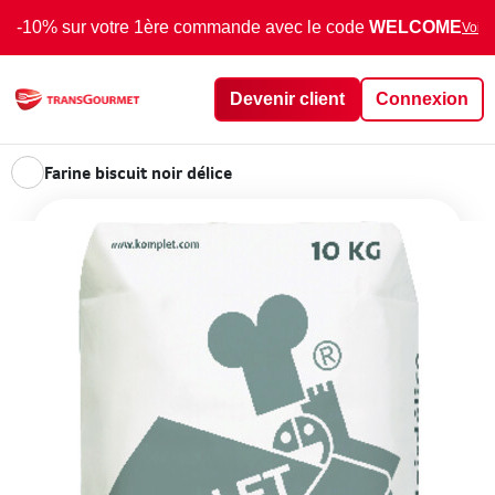
-10% sur votre 1ère commande avec le code
WELCOME
Voir 
Devenir client
Connexion
Farine biscuit noir délice