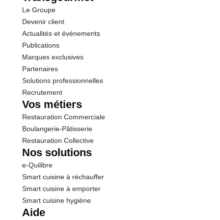
Le Groupe
Protéines
9.0 g
Devenir client
Actualités et événements
Sel
1.40 g
Publications
Marques exclusives
Sodium
0.60 g
Partenaires
Solutions professionnelles
Recrutement
Vos métiers
Restauration Commerciale
Boulangerie-Pâtisserie
Restauration Collective
Nos solutions
e-Quilibre
Smart cuisine à réchauffer
Smart cuisine à emporter
Smart cuisine hygiène
Aide