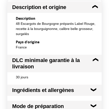
Description et origine
Description
48 Escargots de Bourgogne préparés Label Rouge,
recette à la bourguignonne, calibre belle grosseur,
surgelés
Pays d'origine
France
DLC minimale garantie à la
livraison
30 jours
Ingrédients et allergènes
Ingrédients :
Mode de préparation
Chairs d'escargots Helix pomatia (mollusque) 48%,