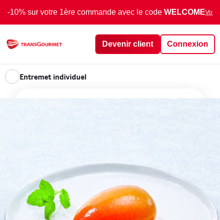
-10% sur votre 1ère commande avec le code
WELCOME
Voir 
Devenir client
Connexion
Entremet individuel