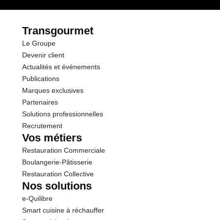
Fibres
1.0 g
Transgourmet
Le Groupe
Protéines
13.0 g
Devenir client
Actualités et événements
Sel
1.20 g
Publications
Marques exclusives
Partenaires
Solutions professionnelles
Recrutement
Vos métiers
Restauration Commerciale
Boulangerie-Pâtisserie
Restauration Collective
Nos solutions
e-Quilibre
Smart cuisine à réchauffer