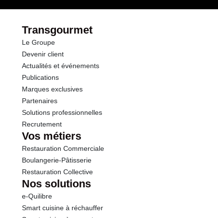
Durée totale du produit :
36 mois
Conformément aux informations transmises
Fibres
3.7 g
par le(s) fournisseur(s) de Transgourmet
Transgourmet
Opérations
Le Groupe
Protéines
3.0 g
Devenir client
Actualités et événements
Sel
0.60 g
Publications
Marques exclusives
Partenaires
Solutions professionnelles
Recrutement
Vos métiers
Restauration Commerciale
Boulangerie-Pâtisserie
Restauration Collective
Nos solutions
e-Quilibre
Smart cuisine à réchauffer