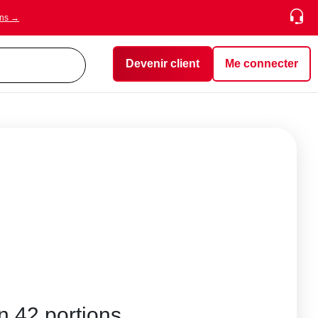
ons →
Devenir client
Me connecter
n 42 portions