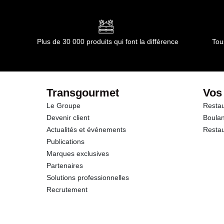
Conformément aux informations transmises par le(s) f
dont Acides gras saturés
Glucides
Plus de 30 000 produits qui font la différence
Tou
dont Sucres
Fibres
Transgourmet
Vos
Le Groupe
Restau
Protéines
Devenir client
Boulan
Actualités et événements
Restau
Sel
Publications
Marques exclusives
Partenaires
Solutions professionnelles
Recrutement