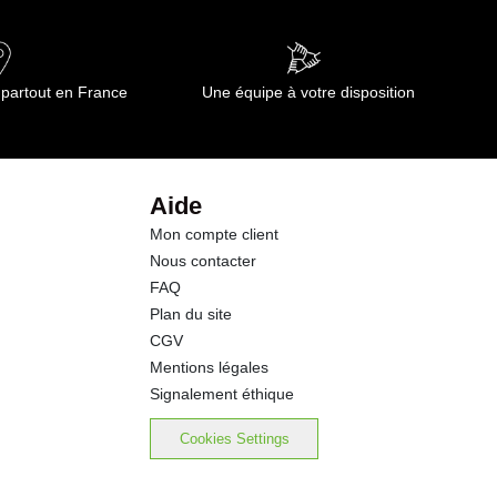
6.40 g
53.0 g
 partout en France
Une équipe à votre disposition
27.0 g
7.4 g
Aide
Mon compte client
7.6 g
Nous contacter
FAQ
6.50 g
Plan du site
CGV
Mentions légales
Signalement éthique
Cookies Settings