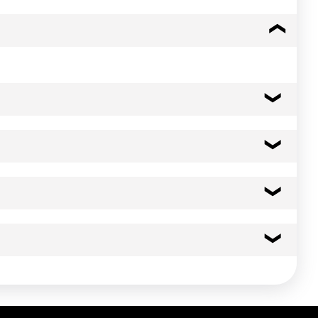
se, oignon grillé¹ 1,8%, extrait de levure, protéines de LAIT,
fouet. - Laisser mijoter pendant 5 min. et votre soupe est
359 kcal
1504 kj
13.0 g