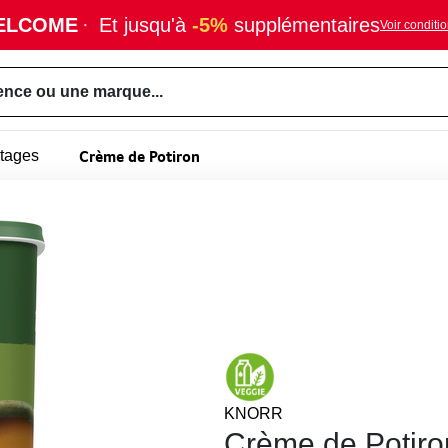
ELCOME
·
Et jusqu'à
-5%
supplémentaires
Voir conditi
ence ou une marque...
Crème de Potiron
tages
KNORR
Crème de Potiro