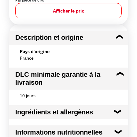
Par pièce de 6 kg
Afficher le prix
Description et origine
Pays d'origine
France
DLC minimale garantie à la
livraison
10 jours
Ingrédients et allergènes
Ingrédients :
Informations nutritionnelles
CORBEILLE SAISON