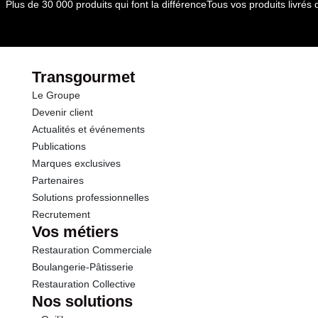
Plus de 30 000 produits qui font la différence
Tous vos produits livré
dont Sucres
2.0 g
Fibres
2.6 g
Transgourmet
Le Groupe
Protéines
1.7 g
Devenir client
Actualités et événements
Sel
0.11 g
Publications
Marques exclusives
Partenaires
Solutions professionnelles
Recrutement
Vos métiers
Restauration Commerciale
Boulangerie-Pâtisserie
Restauration Collective
Nos solutions