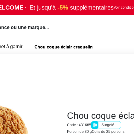
ELCOME
·
Et jusqu'à
-5%
supplémentaires
Voir conditi
ence ou une marque...
Chou coque éclair craquelin
ret à garnir
Chou coque éclai
Code : 431685
Surgelé
Portion de 30 g
Colis de 25 portions