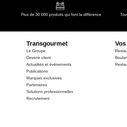
Glucides
Plus de 30 000 produits qui font la différence
Tou
dont Sucres
Fibres
Transgourmet
Vos
Le Groupe
Restau
Protéines
Devenir client
Boulan
Actualités et événements
Restau
Sel
Publications
Marques exclusives
Partenaires
Solutions professionnelles
Recrutement