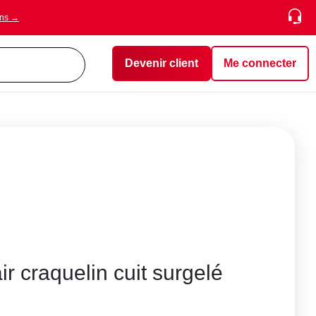
ons →
Devenir client
Me connecter
r craquelin cuit surgelé