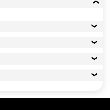
opotassique).
tes avant dégustation ou Réchauffer au four 7mn à 160°C (four
455 kcal
1905 kj
27.0 g
14.00 g