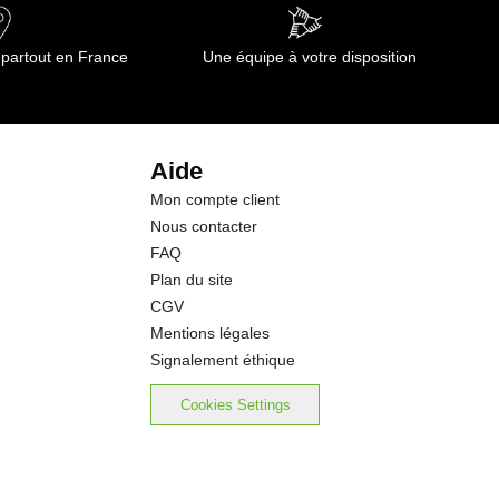
44.0 g
 partout en France
Une équipe à votre disposition
18.0 g
1.4 g
Aide
Mon compte client
9.1 g
Nous contacter
FAQ
0.65 g
Plan du site
CGV
Mentions légales
Signalement éthique
Cookies Settings