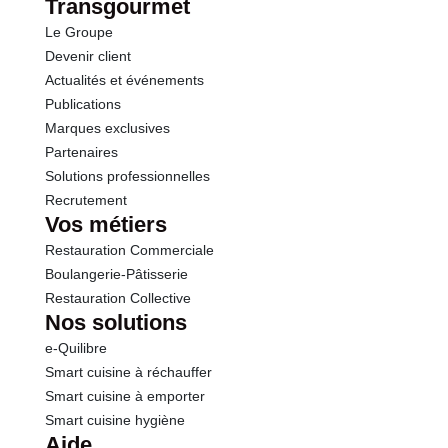
Transgourmet
Le Groupe
Protéines
6.9 g
Devenir client
Actualités et événements
Sel
0.40 g
Publications
Marques exclusives
Partenaires
Solutions professionnelles
Recrutement
Vos métiers
Restauration Commerciale
Boulangerie-Pâtisserie
Restauration Collective
Nos solutions
e-Quilibre
Smart cuisine à réchauffer
Smart cuisine à emporter
Smart cuisine hygiène
Aide