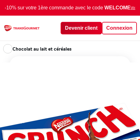
-10% sur votre 1ère commande avec le code
WELCOME
Voir 
Devenir client
Connexion
Chocolat au lait et céréales