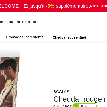
ELCOME
·
Et jusqu'à
-5%
supplémentaires
Voir conditi
ence ou une marque...
Cheddar rouge râpé
Fromages ingrédients
BOGLAS
Cheddar rouge 
Code : 249762
Frais