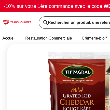
-10% sur votre 1ère commande avec le code
W
Rechercher un produit, une référ
Accueil
Restauration Commerciale
Crèmerie-b.o.f