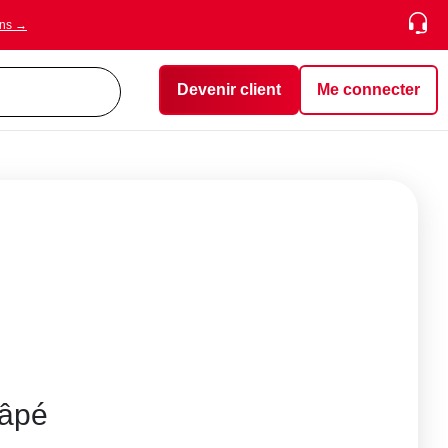
ons →
Devenir client
Me connecter
râpé