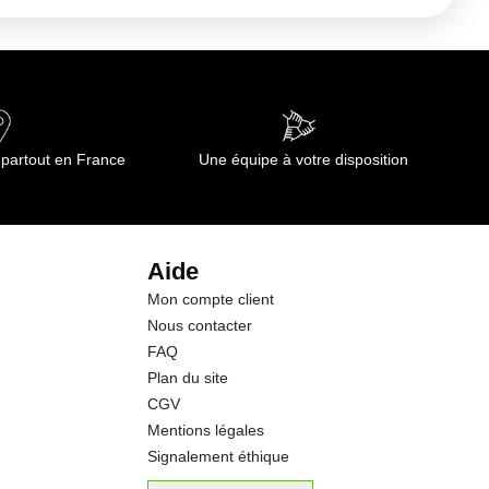
102 kj
0.2 g
0.05 g
 partout en France
Une équipe à votre disposition
3.6 g
1.2 g
Aide
Mon compte client
2.0 g
Nous contacter
FAQ
1.9 g
Plan du site
CGV
0.05 g
Mentions légales
Signalement éthique