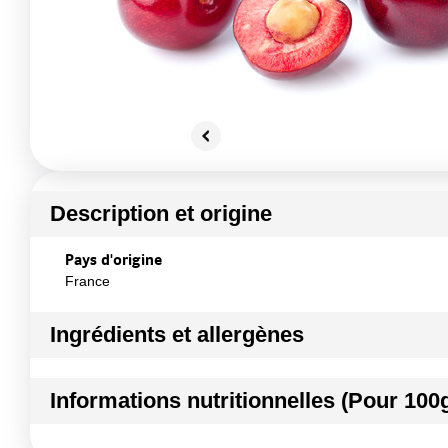
Description et origine
Pays d'origine
France
Ingrédients et allergènes
Ingrédients :
Informations nutritionnelles (Pour 100
CERISE
Conformément aux informations transmises par le(s) f
Kilocalories