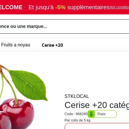
ELCOME
·
Et jusqu'à
-5%
supplémentaires
Voir conditi
ence ou une marque...
Cerise +20
Fruits a noyau
STKLOCAL
Cerise +20 caté
Code : 968280
Frais
Par colis de 5 kg