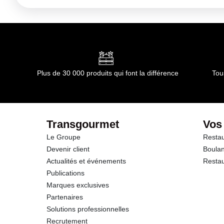
Kilojoules
Matières grasses
dont Acides gras saturés
Plus de 30 000 produits qui font la différence
Tou
Glucides
dont Sucres
Transgourmet
Vos
Le Groupe
Restau
Fibres
Devenir client
Boulan
Actualités et événements
Restau
Protéines
Publications
Marques exclusives
Sel
Partenaires
Solutions professionnelles
Recrutement