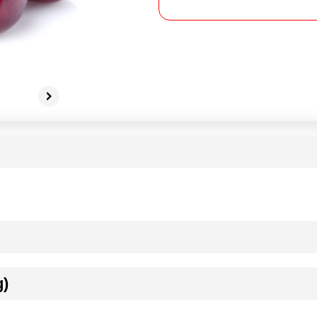
g)
ournisseur(s) de Transgourmet Opérations