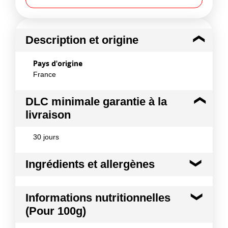
Description et origine
Pays d'origine
France
DLC minimale garantie à la
livraison
30 jours
Ingrédients et allergènes
Ingrédients :
Informations nutritionnelles
nougat de Montélimar 95% (amandes, sucre, sirop
(Pour 100g)
de glucose, miel, albumine d'œufs, pain azyme
(fécule de pomme de terre, eau), arôme naturel de