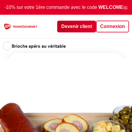
-10% sur votre 1ère commande avec le code
WELCOME
Voir 
Devenir client
Connexion
Brioche apéro au véritable