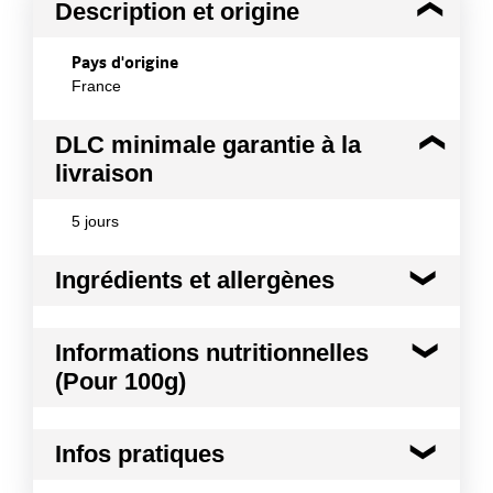
Description et origine
Pays d'origine
France
DLC minimale garantie à la
livraison
5 jours
Ingrédients et allergènes
Ingrédients :
Informations nutritionnelles
Véritable saucisson cuit de Lyon 59% : viande de
(Pour 100g)
porc (Origine : UE), épices, sel, lactose, dextrose,
conservateur : E250. Brioche 41% : farine de blé,
œufs, beurre 6,4%, sucre, levure, blanc d'œuf en
Kilocalories
327 kcal
poudre, sel.
Infos pratiques
Kilojoules
1368 kj
Allergènes :