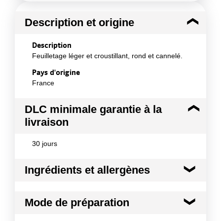
Description et origine
Description
Feuilletage léger et croustillant, rond et cannelé.
Pays d'origine
France
DLC minimale garantie à la
livraison
30 jours
Ingrédients et allergènes
Ingrédients :
Mode de préparation
Fariné de blé ¿ Margarine (matières grasses
végétales totalement hydrogénées et non