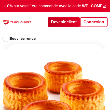
-10% sur votre 1ère commande avec le code
WELCOME
Voir 
Devenir client
Connexion
Bouchée ronde