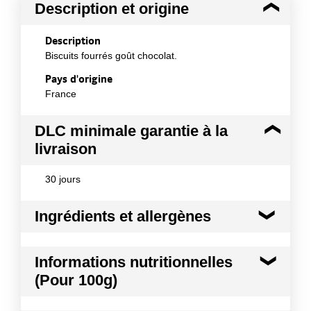
Description et origine
Description
Biscuits fourrés goût chocolat.
Pays d'origine
France
DLC minimale garantie à la
livraison
30 jours
Ingrédients et allergènes
Ingrédients :
Informations nutritionnelles
Céréales [farine de blé (33%), céréales complètes
(Pour 100g)
(15.1%) (farine complète de blé (15%), farine
complète de seigle, farine complète d'orge)], sucre,
matières grasses végétales (palme, palmiste, colza),
Kilocalories
455 kcal