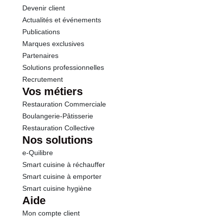
Conformément aux informations transmises
Devenir client
par le(s) fournisseur(s) de Transgourmet
Actualités et événements
Sel
54.10 g
Opérations
Publications
Marques exclusives
Partenaires
Solutions professionnelles
Recrutement
Vos métiers
Restauration Commerciale
Boulangerie-Pâtisserie
Restauration Collective
Nos solutions
e-Quilibre
Smart cuisine à réchauffer
Smart cuisine à emporter
Smart cuisine hygiène
Aide
Mon compte client