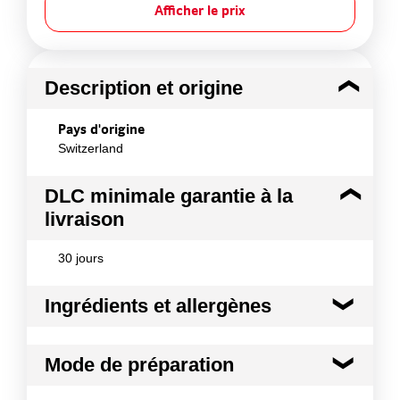
Afficher le prix
Description et origine
Pays d'origine
Switzerland
DLC minimale garantie à la
livraison
30 jours
Ingrédients et allergènes
Ingrédients :
Mode de préparation
Liste d¿ingrédients: Sel, sirop de glucose, épices et
aromates (paprika, ail, origan, romarin), exhausteur