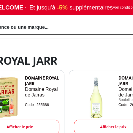
ELCOME
·
Et jusqu'à
-5%
supplémentaires
Voir conditi
ence ou une marque...
ROYAL JARR
DOMAINE ROYAL
DOMAI
JARR
JARR
Domaine Royal
Domai
de Jarras
de Jar
Bouteille
Code : 255686
Code : 
Afficher le prix
Afficher le prix