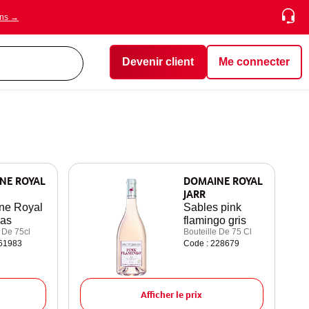
ons →
Devenir client
Me connecter
NE ROYAL
DOMAINE ROYAL
JARR
ne Royal
Sables pink
ras
flamingo gris
 De 75cl
Bouteille De 75 Cl
261983
Code : 228679
Afficher le prix