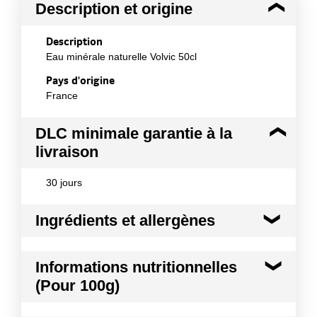
Description et origine
Description
Eau minérale naturelle Volvic 50cl
Pays d'origine
France
DLC minimale garantie à la
livraison
30 jours
Ingrédients et allergènes
Ingrédients :
Informations nutritionnelles
100% Eau minérale naturelle de Volvic
(Pour 100g)
Conformément aux informations transmises
par le(s) fournisseur(s) de Transgourmet
Matières grasses
0.0 g