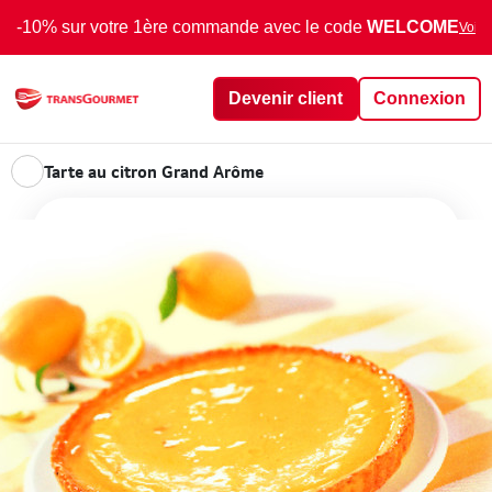
-10% sur votre 1ère commande avec le code
WELCOME
Voir 
Devenir client
Connexion
Tarte au citron Grand Arôme