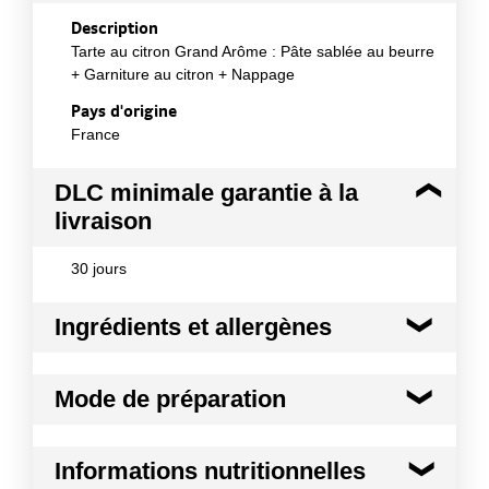
Description
Tarte au citron Grand Arôme : Pâte sablée au beurre
+ Garniture au citron + Nappage
Pays d'origine
France
DLC minimale garantie à la
livraison
30 jours
Ingrédients et allergènes
Ingrédients :
Mode de préparation
Farine de blé 17,38% ; œufs issus de poules
élevées en plein air 14,81% ; eau ; beurre pâtissier
10,73% ; lait écrémé reconstitué 7,32% ; amidon
Mode de préparation :
Au four : - Préchauffez le
Informations nutritionnelles
modifié de maïs ; sirop de glucose ; amidon modifié
four à 210°C, thermostat 7, - Dès la sortie du