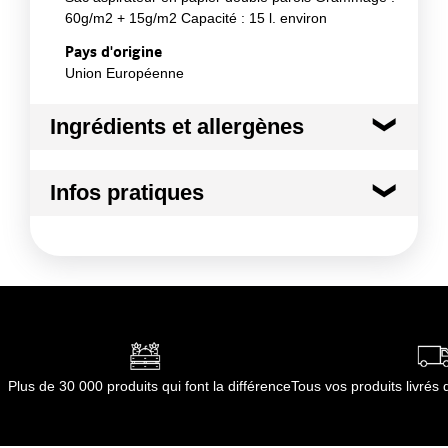
60g/m2 + 15g/m2 Capacité : 15 l. environ
Pays d'origine
Union Européenne
Ingrédients et allergènes
Ingrédients :
Infos pratiques
Papier non blanchi Bio dégradable
Conformément aux informations transmises
Conditions de stockage avant ouverture :
A
par le(s) fournisseur(s) de Transgourmet
conserver à l'abri de l'humidité
Opérations
Durée totale du produit :
Pas de DLUO
Conformément aux informations transmises
par le(s) fournisseur(s) de Transgourmet
Opérations
Plus de 30 000 produits qui font la différence
Tous vos produits livré