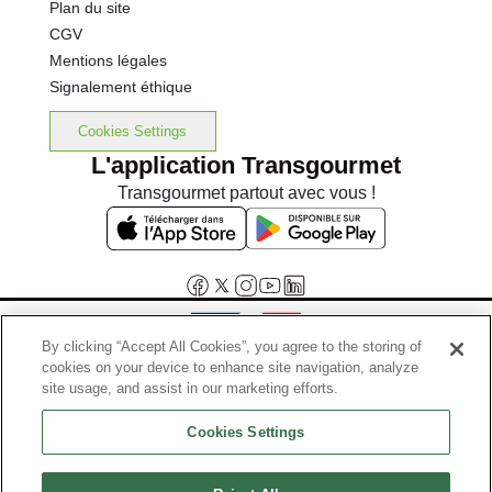
Plan du site
CGV
Mentions légales
Signalement éthique
Cookies Settings
L'application Transgourmet
Transgourmet partout avec vous !
By clicking “Accept All Cookies”, you agree to the storing of
cookies on your device to enhance site navigation, analyze
Interdiction de vente de boissons alcooliques aux mineurs de
site usage, and assist in our marketing efforts.
moins de 18 ans
Cookies Settings
La preuve de majorité de l'acheteur est exigée au moment de la vente
en ligne.
Code de la santé publique, Aar.l.3342-1 et l.3353-3