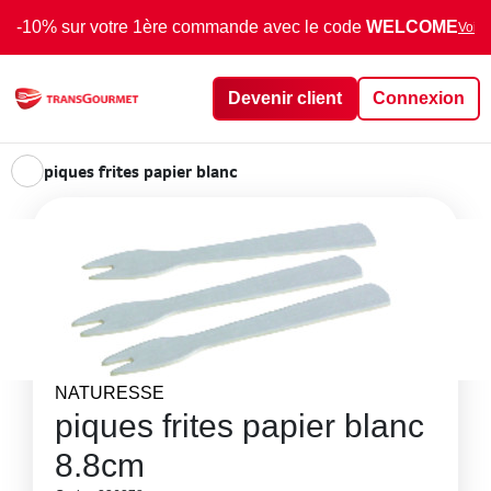
-10% sur votre 1ère commande avec le code
WELCOME
Voir 
Devenir client
Connexion
piques frites papier blanc
NATURESSE
piques frites papier blanc
8.8cm