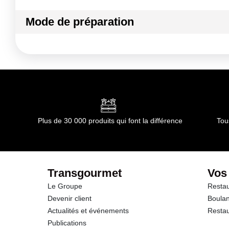
Mode de préparation
Mode de préparation :
Cette lavette est préconisée pour l
Le passage en sèche-linge est accepté ponctuellement à 60° 
Plus de 30 000 produits qui font la différence
Tou
Transgourmet
Vos
Le Groupe
Restau
Devenir client
Boulan
Actualités et événements
Restau
Publications