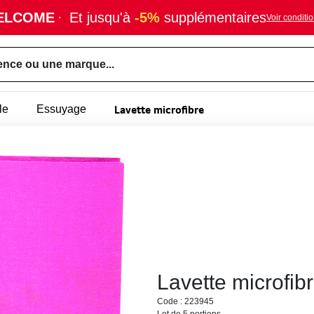
ELCOME
·
Et jusqu'à
-5%
supplémentaires
Voir conditi
ence ou une marque...
Lavette microfibre
le
Essuyage
Lavette microfib
Code : 223945