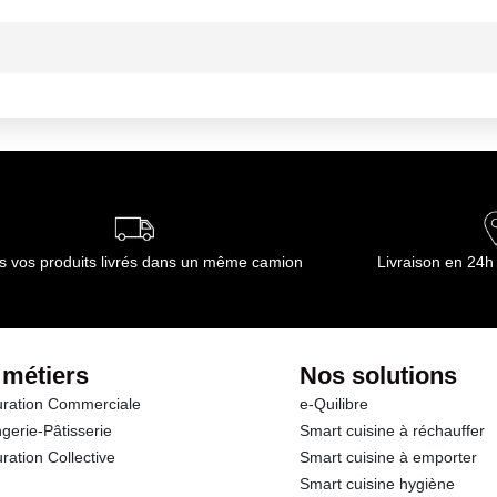
e lavage et la désinfection. Résiste aux détergents et désinfectants. P
maxi. Utilisation à sec ou humide.
s vos produits livrés dans un même camion
Livraison en 24h
 métiers
Nos solutions
ration Commerciale
e-Quilibre
gerie-Pâtisserie
Smart cuisine à réchauffer
ration Collective
Smart cuisine à emporter
Smart cuisine hygiène