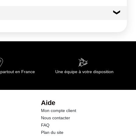
as d'assouplissant, ni chlore et javel. Lavage à 90°C maximum.
 partout en France
Une équipe à votre disposition
Aide
Mon compte client
Nous contacter
FAQ
Plan du site