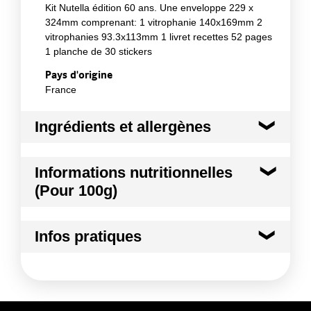
Kit Nutella édition 60 ans. Une enveloppe 229 x
324mm comprenant: 1 vitrophanie 140x169mm 2
vitrophanies 93.3x113mm 1 livret recettes 52 pages
1 planche de 30 stickers
Pays d'origine
France
Ingrédients et allergènes
Ingrédients :
Informations nutritionnelles
non applicable
(Pour 100g)
Conformément aux informations transmises
par le(s) fournisseur(s) de Transgourmet
Opérations
Infos pratiques
Conditions de stockage avant ouverture :
à
température ambiante.
Durée totale du produit :
0