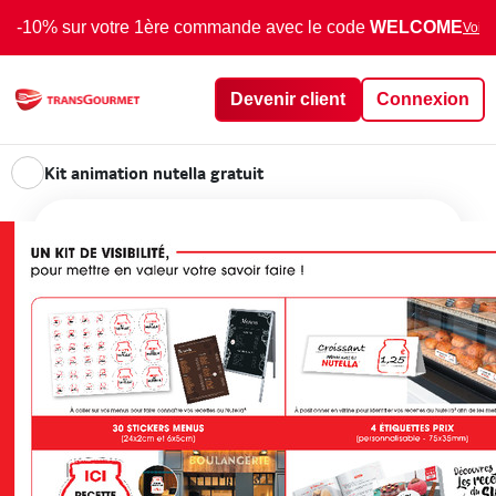
-10% sur votre 1ère commande avec le code
WELCOME
Voir 
Devenir client
Connexion
Kit animation nutella gratuit